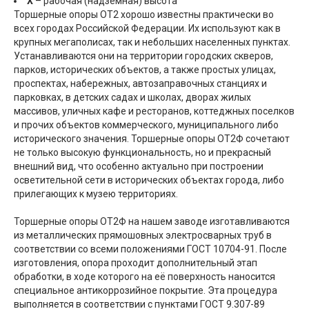
Х
– рабочая (надземная) высота
Торшерные опоры ОТ2 хорошо известны практически во
всех городах Российской Федерации. Их используют как в
крупных мегаполисах, так и небольших населенных пунктах.
Устанавливаются они на территории городских скверов,
парков, исторических объектов, а также простых улицах,
проспектах, набережных, автозаправочных станциях и
парковках, в детских садах и школах, дворах жилых
массивов, уличных кафе и ресторанов, коттеджных поселков
и прочих объектов коммерческого, муниципального либо
исторического значения. Торшерные опоры ОТ2Ф сочетают
не только высокую функциональность, но и прекрасный
внешний вид, что особенно актуально при построении
осветительной сети в исторических объектах города, либо
прилегающих к музею территориях.
Торшерные опоры ОТ2Ф на нашем заводе изготавливаются
из металлических прямошовных электросварных труб в
соответствии со всеми положениями ГОСТ 10704-91. После
изготовления, опора проходит дополнительный этап
обработки, в ходе которого на её поверхность наносится
специальное антикоррозийное покрытие. Эта процедура
выполняется в соответствии с пунктами ГОСТ 9.307-89