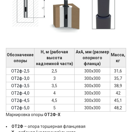
Н, м (рабочая
АхА, мм (размер
Обозначение
Масса,
высота
опорного
опоры
кг
надземной части)
фланца)
ОТ2ф-2,5
2,5
300х300
31,6
ОТ2ф-3,0
3
300х300
35,7
ОТ2ф-3,5
3,5
300х300
38,9
ОТ2ф-4,0
4
300х300
42
ОТ2ф-4,5
4,5
300х300
45,1
ОТ2ф-5,0
5
300х300
48,2
Маркировка опоры
ОТ2Ф-Х
ОТ2Ф
– опора торшерная фланцевая