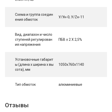
Схема и группа соедин
У/Ун-0; У/Zн-11
ения обмоток
Вид, диапазон и число
ступеней регулирован
ПБВ ± 2 Х 2,5%
ия напряжения
Установочные габарит
ы (длина х ширина х вы
1050х760х1140
сота), мм
Тип обмоток
алюминиевые
Отзывы