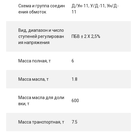
Схема и группа соедин
Д/Ун-11; У/Д-11; Ун/Д-
ения обмоток
11
Вид, диапазон и число
ступеней регулирован
ПБВ ± 2 Х 2,5%
ия напряжения
Масса полная, т
6
Масса масла, т
1.8
Масса масла для доли
600
вки, т
Масса транспортная, т
7.5