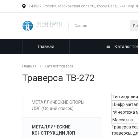
143987, Россия, Московская область, город Балашиха, мкр. 
Слоган
Главная
Каталог то
Главная
/
Каталог товаров
Траверса ТВ-272
Тип изделия
МЕТАЛЛИЧЕСКИЕ ОПОРЫ
Шифр метал
ЛЭП (Общий список)
№ чертежа 
Масса в кг
МЕТАЛЛИЧЕСКИЕ
Траверса сер
КОНСТРУКЦИИ ЛЭП
траверсы, д