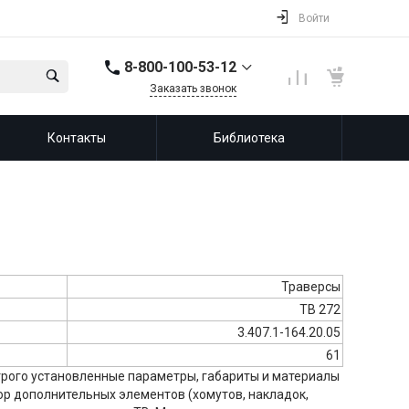
Войти
8-800-100-53-12
Заказать звонок
8-800-100-53-12
Контакты
Библиотека
143987, Россия,
Московская область,
город Балашиха, мкр.
Железнодорожный,
ул. Советская, д. 46,
офис 201
info@leprf.ru
Траверсы
ТВ 272
3.407.1-164.20.05
61
 строго установленные параметры, габариты и материалы
ор дополнительных элементов (хомутов, накладок,