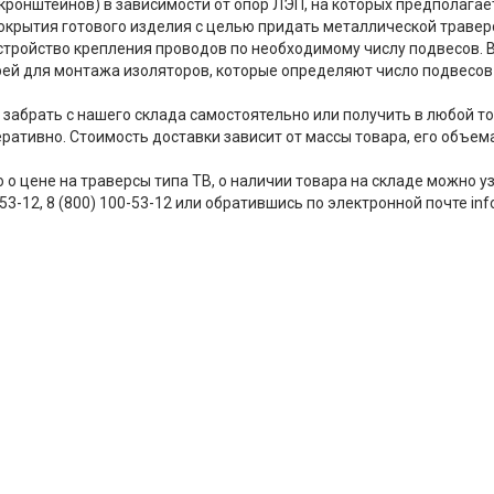
 кронштейнов) в зависимости от опор ЛЭП, на которых предполага
окрытия готового изделия с целью придать металлической траверс
стройство крепления проводов по необходимому числу подвесов. 
ей для монтажа изоляторов, которые определяют число подвесов
 забрать с нашего склада самостоятельно или получить в любой т
ративно. Стоимость доставки зависит от массы товара, его объема
о цене на траверсы типа ТВ, о наличии товара на складе можно у
-53-12, 8 (800) 100-53-12 или обратившись по электронной почте inf