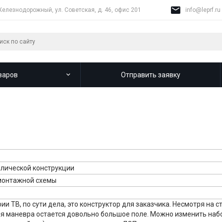
Железнодорожный, ул. Советская, д. 46, офис 201
info@leprf.ru
варов
Отправить заявку
лической конструкции
монтажной схемы
ии ТВ, по сути дела, это конструктор для заказчика. Несмотря на
ля маневра остается довольно большое поле. Можно изменить наб