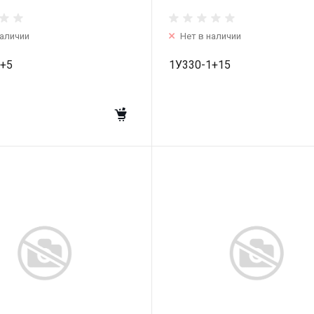
наличии
Нет в наличии
1+5
1У330-1+15