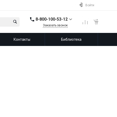
Войти
8-800-100-53-12
Заказать звонок
8-800-100-53-12
Контакты
Библиотека
143987, Россия,
Московская область,
город Балашиха, мкр.
Железнодорожный,
ул. Советская, д. 46,
офис 201
info@leprf.ru