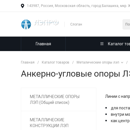
143987, Россия, Московская область, город Балашиха, мкр. 
Слоган
Главная
Каталог то
Главная
/
Каталог товаров
/
Металические опоры лэп
/
Анкерно-угловые опоры Л
Линии с нап
МЕТАЛЛИЧЕСКИЕ ОПОРЫ
ЛЭП (Общий список)
для пост
внутри м
МЕТАЛЛИЧЕСКИЕ
как центр
КОНСТРУКЦИИ ЛЭП