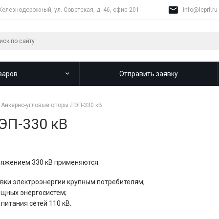
Железнодорожный, ул. Советская, д. 46, офис 201
info@leprf.ru
варов
Отправить заявку
Анкерно-угловые опоры ЛЭП-330 кВ
ЭП-330 кВ
ряжением 330 кВ применяются:
авки электроэнергии крупным потребителям;
ощных энергосистем;
 питания сетей 110 кВ.