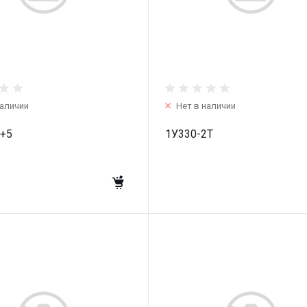
наличии
Нет в наличии
2+5
1У330-2T