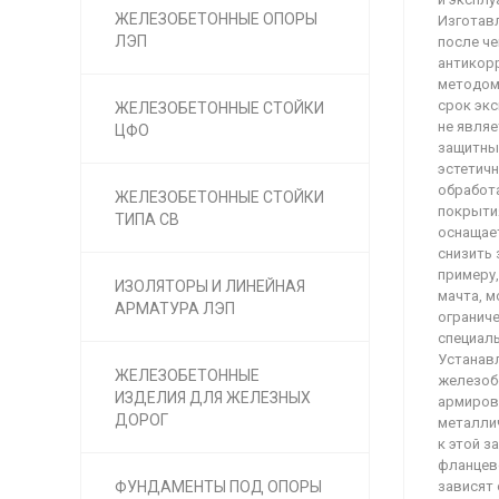
ЖЕЛЕЗОБЕТОННЫЕ ОПОРЫ
Изготав
ЛЭП
после ч
антикор
методом 
срок экс
ЖЕЛЕЗОБЕТОННЫЕ СТОЙКИ
не являе
ЦФО
защитны
эстетичн
обработ
ЖЕЛЕЗОБЕТОННЫЕ СТОЙКИ
покрыти
ТИПА СВ
оснащае
снизить 
примеру
ИЗОЛЯТОРЫ И ЛИНЕЙНАЯ
мачта, м
АРМАТУРА ЛЭП
ограниче
специаль
Устанавл
ЖЕЛЕЗОБЕТОННЫЕ
железобе
ИЗДЕЛИЯ ДЛЯ ЖЕЛЕЗНЫХ
армирова
ДОРОГ
металлич
к этой 
фланцев
ФУНДАМЕНТЫ ПОД ОПОРЫ
зависят 