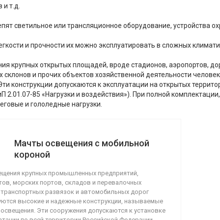
 и т.д.
епят светильное или трансляционное оборудование, устройства ох
егкости и прочности их можно эксплуатировать в сложных климатич
ия крупных открытых площадей, вроде стадионов, аэропортов, дор
 склонов и прочих объектов хозяйственной деятельности челове
ти конструкции допускаются к эксплуатации на открытых территор
иП 2.01.07-85 «Нагрузки и воздействия»). При полной комплекта
неговые и гололедные нагрузки.
Мачты освещения с мобильной
короной
ещения крупных промышленных предприятий,
ов, морских портов, складов и перевалочных
, транспортных развязок и автомобильных дорог
уются высокие и надежные конструкции, называемые
 освещения. Эти сооружения допускаются к установке
атации по всей территории Российской Федерации.