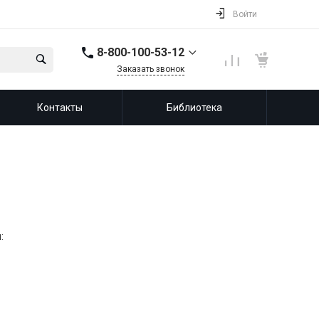
Войти
8-800-100-53-12
Заказать звонок
8-800-100-53-12
Контакты
Библиотека
143987, Россия,
Московская область,
город Балашиха, мкр.
Железнодорожный,
ул. Советская, д. 46,
офис 201
info@leprf.ru
: