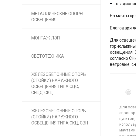
стадионов
МЕТАЛЛИЧЕСКИЕ ОПОРЫ
На мачты кр
ОСВЕЩЕНИЯ
Благодаря л
МОНТАЖ ЛЭП
Для освещен
горнолыжных
освещения. Э
СВЕТОТЕХНИКА
согласно СН
ветровые, с
ЖЕЛЕЗОБЕТОННЫЕ ОПОРЫ
(СТОЙКИ) НАРУЖНОГО
ОСВЕЩЕНИЯ ТИПА СЦС,
СНЦС, СКЦ
Для осв
ЖЕЛЕЗОБЕТОННЫЕ ОПОРЫ
аэропорт
(СТОЙКИ) НАРУЖНОГО
пунктов
ОСВЕЩЕНИЯ ТИПА СКЦ, СВН
использ
мачтами
и эксплу