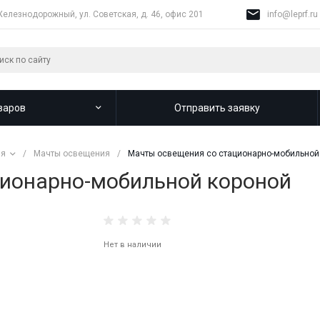
Железнодорожный, ул. Советская, д. 46, офис 201
info@leprf.ru
варов
Отправить заявку
ия
/
Мачты освещения
/
Мачты освещения со стационарно-мобильной
ионарно-мобильной короной
Нет в наличии