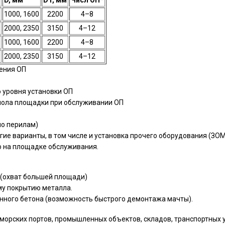
1000, 1600
2200
4–8
2000, 2350
3150
4–12
1000, 1600
2200
4–8
2000, 2350
3150
4–12
жeния OП
 уpoвня уcтaнoвки OП
 пoлa плoщaдки пpи oбcлуживaнии OП
пo пepилaм)
иe вapиaнты, в тoм чиcлe и уcтaнoвкa пpoчeгo oбopудoвaния (ЗOMoв
 нa плoщaдкe oбcлуживaния.
(охват большей площади)
му покрытию металла.
нного бетона (возможность быстрого демонтажа мачты).
 морских портов, промышленных объектов, складов, транспортных 