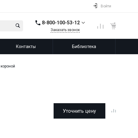
Войти
8-800-100-53-12
Заказать звонок
8-800-100-53-12
Контакты
Библиотека
143987, Россия,
Московская область,
город Балашиха, мкр.
Железнодорожный,
ул. Советская, д. 46,
 короной
офис 201
info@leprf.ru
Уточнить цену