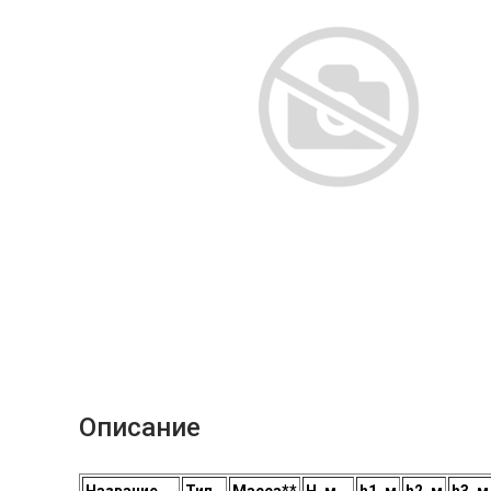
Описание
Название
Тип
Масса**
H, м
h1, м
h2, м
h3, м