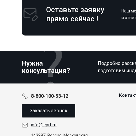
Оставьте заявку
Наш ме
прямо сейчас !
и отве
Нужна
Подробно расска
консультация?
подготовим инд
Контак
8-800-100-53-12
Заказать звонок
info@leprf.ru
143987, Россия, Московская