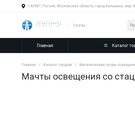
143987, Россия, Московская область, город Балашиха, мкр. 
Слоган
Главная
Каталог то
Главная
/
Каталог товаров
/
Металические опоры освещен
Мачты освещения со стац