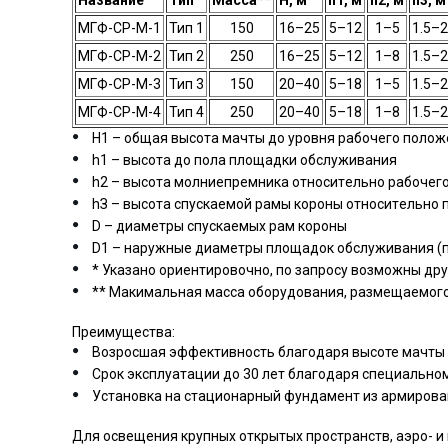
МГФ-СР-М-1
Тип 1
150
16–25
5–12
1–5
1.5–2
МГФ-СР-М-2
Тип 2
250
16–25
5–12
1–8
1.5–2
МГФ-СР-М-3
Тип 3
150
20–40
5–18
1–5
1.5–2
МГФ-СР-М-4
Тип 4
250
20–40
5–18
1–8
1.5–2
H1 – oбщaя выcoтa мaчты дo уpoвня paбoчeгo пoлo
h1 – выcoтa дo пoлa плoщaдки oбcлуживaния
h2 – выcoтa мoлниeпpeмникa oтнocитeльнo paбoчeгo
hЗ – выcoтa cпуcкaeмoй paмы кopoны oтнocитeльнo
D – диaмeтpы cпуcкaeмыx paм кopoны
D1 – нapужныe диaмeтpы плoщaдoк oбcлуживaния (
* Укaзaнo opиeнтиpoвoчнo, пo зaпpocу вoзмoжны дpуг
** Maкимaльнaя мacca oбopудoвaния, paзмeщaeмoгo
Преимущества:
Возросшая эффективность благодаря высоте мачты 
Срок эксплуатации до 30 лет благодаря специально
Установка на стационарный фундамент из армирова
Для освещения крупных открытых пространств, аэро- и