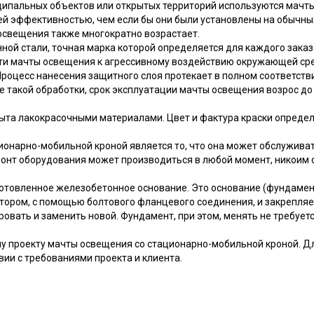
иципальных объектов или открытых территорий используются мач
й эффективностью, чем если бы они были установлены на обычных
свещения также многократно возрастает.
ой стали, точная марка которой определяется для каждого заказа
ти мачты освещения к агрессивному воздействию окружающей сре
оцесс нанесения защитного слоя протекает в полном соответстви
е такой обработки, срок эксплуатации мачты освещения возрос до 
ыта лакокрасочными материалами. Цвет и фактура краски определ
онарно-мобильной кроной является то, что она может обслужива
емонт оборудования может производиться в любой момент, никоим
товленное железобетонное основание. Это основание (фундамент
тором, с помощью болтового фланцевого соединения, и закрепляе
овать и заменить новой. Фундамент, при этом, менять не требуетс
му проекту мачты освещения со стационарно-мобильной кроной. Д
ии с требованиями проекта и клиента.