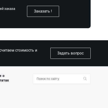
ей заказа
Заказать !
ссчитаем стоимость и
Задать вопрос
е о
татах