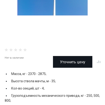
Нет в наличии
Уточнить цену
Масса, кг -
2З70 - 2875;
Высота ствола мачты, м -
35;
Кол-во секций, шт -
4;
Грузоподъемность механического привода, кг -
250, 500,
800;