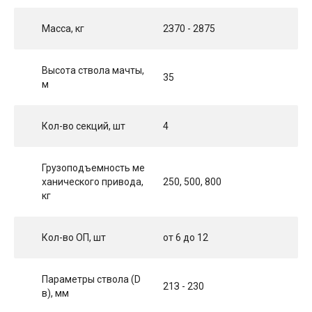
Масса, кг
2З70 - 2875
Высота ствола мачты,
35
м
Кол-во секций, шт
4
Грузоподъемность ме
ханического привода,
250, 500, 800
кг
Кол-во ОП, шт
от 6 дo 12
Параметры ствола (D
21З - 230
в), мм