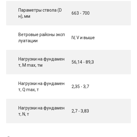
Параметры ствола (D
663 - 700
н), мм
Ветровые районы эксп
IV, V и вышe
луатации
Нагрузки на фундамен
56,14 - 89,З
т, М max, тм
Нагрузки на фундамен
2,З5 - З,7
т, Q max, т
Нагрузки на фундамен
2,7 - З,8З
т, N, т