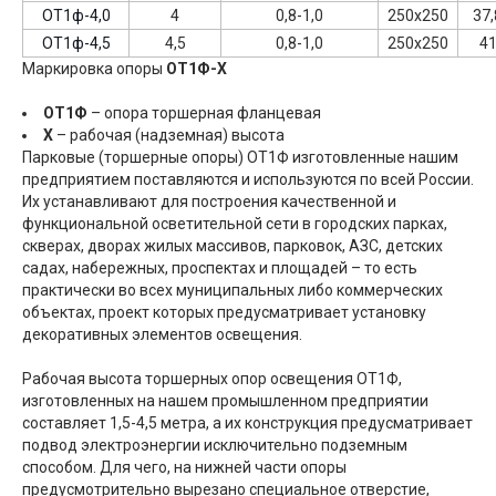
ОТ1ф-4,0
4
0,8-1,0
250х250
37,
ОТ1ф-4,5
4,5
0,8-1,0
250х250
4
Маркировка опоры
ОТ1Ф-Х
ОТ1Ф
– опора торшерная фланцевая
Х
– рабочая (надземная) высота
Парковые (торшерные опоры) ОТ1Ф изготовленные нашим
предприятием поставляются и используются по всей России.
Их устанавливают для построения качественной и
функциональной осветительной сети в городских парках,
скверах, дворах жилых массивов, парковок, АЗС, детских
садах, набережных, проспектах и площадей – то есть
практически во всех муниципальных либо коммерческих
объектах, проект которых предусматривает установку
декоративных элементов освещения.
Рабочая высота торшерных опор освещения ОТ1Ф,
изготовленных на нашем промышленном предприятии
составляет 1,5-4,5 метра, а их конструкция предусматривает
подвод электроэнергии исключительно подземным
способом. Для чего, на нижней части опоры
предусмотрительно вырезано специальное отверстие,