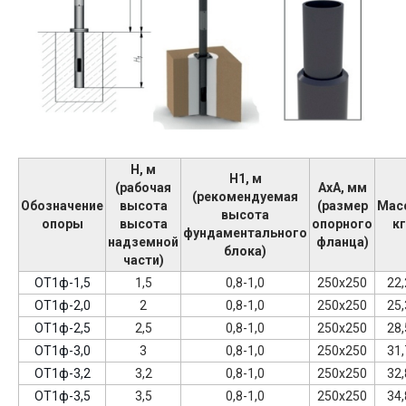
Н, м
Н1, м
(рабочая
АхА, мм
(рекомендуемая
Обозначение
высота
(размер
Мас
высота
опоры
высота
опорного
кг
фундаментального
надземной
фланца)
блока)
части)
ОТ1ф-1,5
1,5
0,8-1,0
250х250
22,
ОТ1ф-2,0
2
0,8-1,0
250х250
25,
ОТ1ф-2,5
2,5
0,8-1,0
250х250
28,
ОТ1ф-3,0
3
0,8-1,0
250х250
31,
ОТ1ф-3,2
3,2
0,8-1,0
250х250
32,
ОТ1ф-3,5
3,5
0,8-1,0
250х250
34,