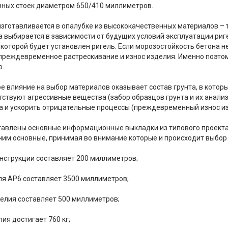
ных стоек диаметром 650/410 миллиметров.
изготавливается в опалубке из высококачественных материалов – 
а выбирается в зависимости от будущих условий эксплуатации риг
в которой будет установлен ригель. Если морозостойкость бетона 
преждевременное растрескивание и износ изделия. Именно поэтом
о.
 влияние на выбор материалов оказывает состав грунта, в который
тствуют агрессивные вещества (забор образцов грунта и их анали
а и ускорить отрицательные процессы (преждевременный износ из
авлены основные информационные выкладки из типового проекта 3
чим основные, принимая во внимание которые и происходит выбор т
онструкции составляет 200 миллиметров;
еля АР6 составляет 3500 миллиметров;
делия составляет 500 миллиметров;
лия достигает 760 кг;