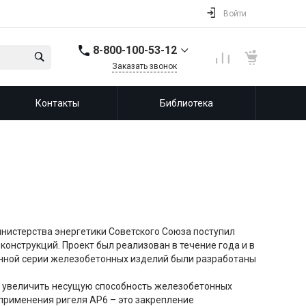
Войти
8-800-100-53-12
Заказать звонок
8-800-100-53-12
Контакты
Библиотека
143987, Россия,
Московская область,
город Балашиха, мкр.
Железнодорожный,
ул. Советская, д. 46,
офис 201
info@leprf.ru
инистерства энергетики Советского Союза поступил
онструкций. Проект был реализован в течение года и в
анной серии железобетонных изделий были разработаны
о увеличить несущую способность железобетонных
 применения ригеля АР6 – это закрепление