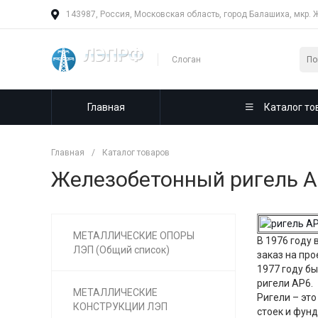
143987, Россия, Московская область, город Балашиха, мкр. 
Слоган
Главная
Каталог то
Главная
/
Каталог товаров
Железобетонный ригель 
МЕТАЛЛИЧЕСКИЕ ОПОРЫ
В 1976 году
ЛЭП (Общий список)
заказ на пр
1977 году б
ригели АР6.
МЕТАЛЛИЧЕСКИЕ
Ригели – эт
КОНСТРУКЦИИ ЛЭП
стоек и фун