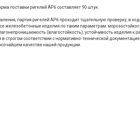
орма поставки ригелей АР6 составляет 90 штук.
овления, партия ригелей АР6 проходит тщательную проверку, в хо
се железобетонные изделия по таким параметрам: морозостойкост
влагонепроницаемость (влагостойкость), устойчивость изделия к р
 в строгом соответствии с нормативно-технической документацией
ысочайшем качестве нашей продукции.