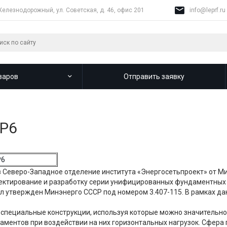
Железнодорожный, ул. Советская, д. 46, офис 201
info@leprf.ru
варов
Отправить заявку
АР6
 в Северо-Западное отделение института «Энергосетьпроект» от М
оектирование и разработку серии унифицированных фундаментных к
ыл утвержден Минэнерго СССР под номером 3.407-115. В рамках д
о специальные конструкции, используя которые можно значительн
даментов при воздействии на них горизонтальных нагрузок. Сфера