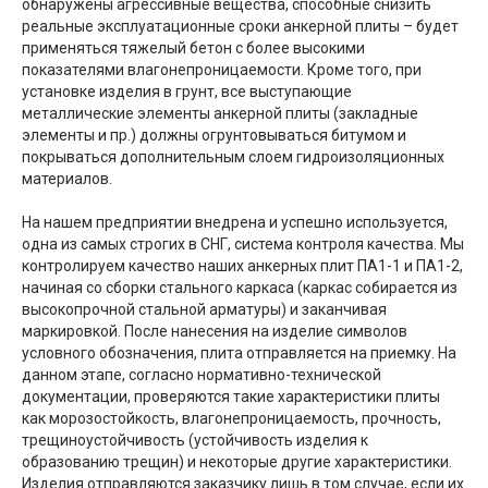
обнаружены агрессивные вещества, способные снизить
реальные эксплуатационные сроки анкерной плиты – будет
применяться тяжелый бетон с более высокими
показателями влагонепроницаемости. Кроме того, при
установке изделия в грунт, все выступающие
металлические элементы анкерной плиты (закладные
элементы и пр.) должны огрунтовываться битумом и
покрываться дополнительным слоем гидроизоляционных
материалов.
На нашем предприятии внедрена и успешно используется,
одна из самых строгих в СНГ, система контроля качества. Мы
контролируем качество наших анкерных плит ПА1-1 и ПА1-2,
начиная со сборки стального каркаса (каркас собирается из
высокопрочной стальной арматуры) и заканчивая
маркировкой. После нанесения на изделие символов
условного обозначения, плита отправляется на приемку. На
данном этапе, согласно нормативно-технической
документации, проверяются такие характеристики плиты
как морозостойкость, влагонепроницаемость, прочность,
трещиноустойчивость (устойчивость изделия к
образованию трещин) и некоторые другие характеристики.
Изделия отправляются заказчику лишь в том случае, если их