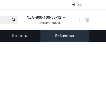
Войти
8-800-100-53-12
Заказать звонок
8-800-100-53-12
Контакты
Библиотека
143987, Россия,
Московская область,
город Балашиха, мкр.
Железнодорожный,
ул. Советская, д. 46,
офис 201
info@leprf.ru