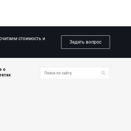
ссчитаем стоимость и
Задать вопрос
е о
татах