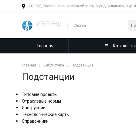
143987, Россия, Московская область, город Балашиха, мкр. 
Слоган
Главная
Каталог то
Главная
/
Библиотека
/
Подстанции
Подстанции
Типовые проекты
Отраслевые нормы
Инструкции
Технологические карты
Справочники