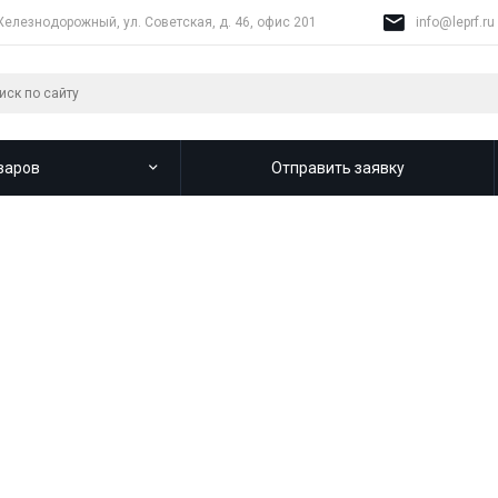
Железнодорожный, ул. Советская, д. 46, офис 201
info@leprf.ru
варов
Отправить заявку