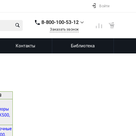
Войти
8-800-100-53-12
Заказать звонок
8-800-100-53-12
Контакты
Библиотека
143987, Россия,
Московская область,
город Балашиха, мкр.
Железнодорожный,
ул. Советская, д. 46,
офис 201
info@leprf.ru
В
поры
К500,
очные
00,