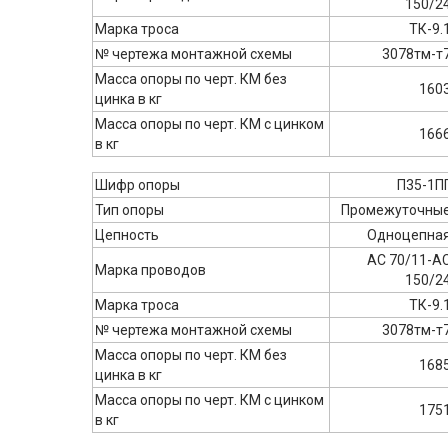
150/2
Марка троса
ТК-9.
№ чертежа монтажной схемы
3078тм-т
Масса опоры по черт. КМ без
160
цинка в кг
Масса опоры по черт. КМ с цинком
166
в кг
Шифр опоры
П35-1П
Тип опоры
Промежуточны
Цепность
Одноцепна
АС 70/11-А
Марка проводов
150/2
Марка троса
ТК-9.
№ чертежа монтажной схемы
3078тм-т
Масса опоры по черт. КМ без
168
цинка в кг
Масса опоры по черт. КМ с цинком
175
в кг