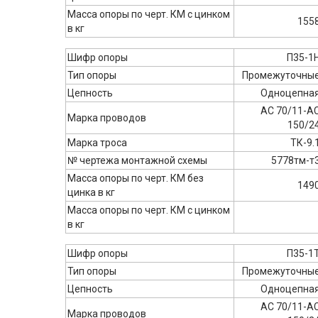
Масса опоры по черт. КМ с цинком
155
в кг
Шифр опоры
П35-1
Тип опоры
Промежуточны
Цепность
Одноцепна
АС 70/11-А
Марка проводов
150/2
Марка троса
ТК-9.
№ чертежа монтажной схемы
5778тм-т
Масса опоры по черт. КМ без
149
цинка в кг
Масса опоры по черт. КМ с цинком
в кг
Шифр опоры
П35-1
Тип опоры
Промежуточны
Цепность
Одноцепна
АС 70/11-А
Марка проводов