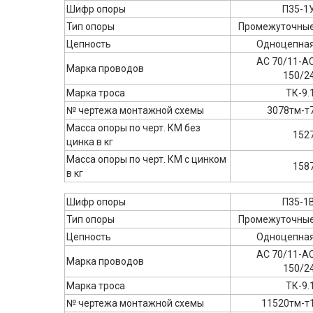
Шифр опоры
П35-1
Тип опоры
Промежуточны
Цепность
Одноцепна
АС 70/11-А
Марка проводов
150/2
Марка троса
ТК-9.
№ чертежа монтажной схемы
3078тм-т
Масса опоры по черт. КМ без
152
цинка в кг
Масса опоры по черт. КМ с цинком
158
в кг
Шифр опоры
П35-1
Тип опоры
Промежуточны
Цепность
Одноцепна
АС 70/11-А
Марка проводов
150/2
Марка троса
ТК-9.
№ чертежа монтажной схемы
11520тм-т