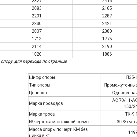
2327
2416
2083
2165
2201
2287
2330
2421
2007
2080
1713
1775
2114
2190
1820
1886
опору, для перехода по странице
Шифр опоры
П35-
Тип опоры
Промежуточны
Цепность
Одноцепна
АС 70/11-А
Марка проводов
150/2
Марка троса
ТК-9.
№ чертежа монтажной схемы
3078тм-т
Масса опоры по черт. КМ без
149
цинка в кг