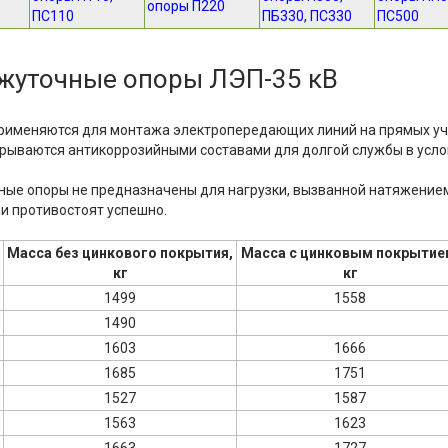
опоры П220
ПС110
ПБ330, ПС330
ПС500
жуточные опоры ЛЭП-35 кВ
рименяются для монтажа электропередающих линий на прямых учас
крываются антикоррозийными составами для долгой службы в усл
ые опоры не предназначены для нагрузки, вызванной натяжением
и противостоят успешно.
Масса без цинкового покрытия,
Масса с цинковым покрытие
кг
кг
1499
1558
1490
1603
1666
1685
1751
1527
1587
1563
1623