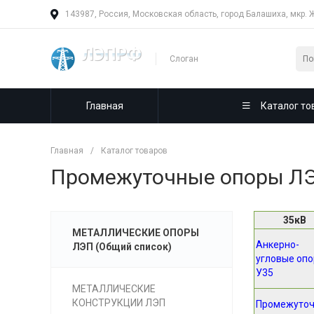
143987, Россия, Московская область, город Балашиха, мкр. 
Слоган
Главная
Каталог то
Главная
/
Каталог товаров
Промежуточные опоры ЛЭ
35кВ
МЕТАЛЛИЧЕСКИЕ ОПОРЫ
Анкерно-
ЛЭП (Общий список)
угловые оп
У35
МЕТАЛЛИЧЕСКИЕ
КОНСТРУКЦИИ ЛЭП
Промежуто