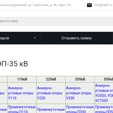
Железнодорожный, ул. Советская, д. 46, офис 201
info@leprf.ru
варов
Отправить заявку
П-35 кВ
110кВ
220кВ
330кВ
500к
Анкерно-
Анкерно-
Анкерно-
Анкерно-
угловые о
оры
угловые опоры
угловые опоры
угловые опоры
УО500, УО
У110
У220
У330
УСТ500
Промежуточные
Промежуточные
Промежут
чные
Промежуточные
опоры П110,
опоры П330,
опоры ПП5