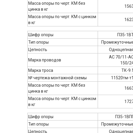
Масса опоры по черт. КМ без
156
цинка в кг
Масса опоры по черт. КМ с цинком
162
в кг
Шифр опоры
П35-1В
Тип опоры
Промежуточны
Цепность
Одноцепна
АС 70/11-А
Марка проводов
150/2
Марка троса
ТК-9.
№ чертежа монтажной схемы
11520тм-т
Масса опоры по черт. КМ без
166
цинка в кг
Масса опоры по черт. КМ с цинком
172
в кг
Шифр опоры
П35-1ВП
Тип опоры
Промежуточны
Цепность
Одноцепна